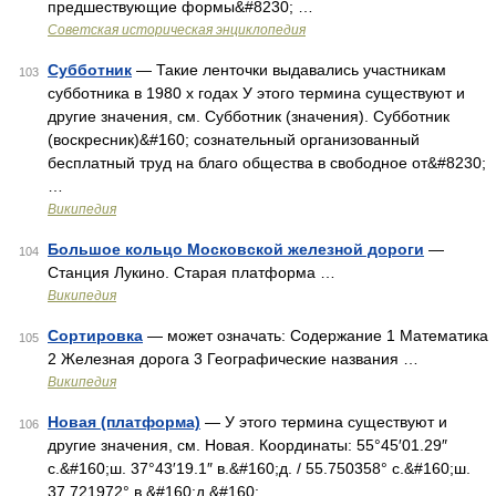
предшествующие формы&#8230; …
Советская историческая энциклопедия
Субботник
— Такие ленточки выдавались участникам
103
субботника в 1980 х годах У этого термина существуют и
другие значения, см. Субботник (значения). Субботник
(воскресник)&#160; сознательный организованный
бесплатный труд на благо общества в свободное от&#8230;
…
Википедия
Большое кольцо Московской железной дороги
—
104
Станция Лукино. Старая платформа …
Википедия
Сортировка
— может означать: Содержание 1 Математика
105
2 Железная дорога 3 Географические названия …
Википедия
Новая (платформа)
— У этого термина существуют и
106
другие значения, см. Новая. Координаты: 55°45′01.29″
с.&#160;ш. 37°43′19.1″ в.&#160;д. / 55.750358° с.&#160;ш.
37.721972° в.&#160;д.&#160; …