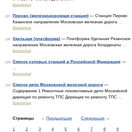
Википедия
Перово (железнодорожная станция)
— Станция Перово
107
Казанское направление Московская железная дорога …
Википедия
Удельная (платформа)
— Платформа Удельная Рязанское
108
направление Московская железная дорога Координаты …
Википедия
Список узловых станций в Российской Федерации
—
109
…
Википедия
Список депо Московской железной дороги
—
110
Содержание 1 Ремонтные локомотивные депо Московской
дирекции по ремонту ТПС Дирекции по ремонту ТПС …
Википедия
Страницы
←
Предыдущая
Следующая
→
1
2
3
4
5
6
7
8
9